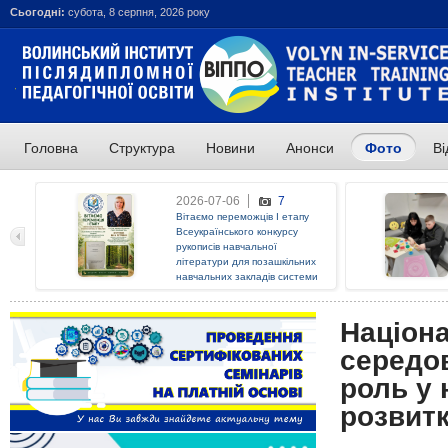
Сьогодні:
субота, 8 серпня, 2026 року
Головна
Структура
Новини
Анонси
Фото
Ві
ОСТАННІ НОВИНИ:
2026-07-06
7
Вітаємо переможців І етапу
Всеукраїнського конкурсу
рукописів навчальної
літератури для позашкільних
навчальних закладів системи
освіти у 2026 році!
Націона
середов
роль у
розвитк