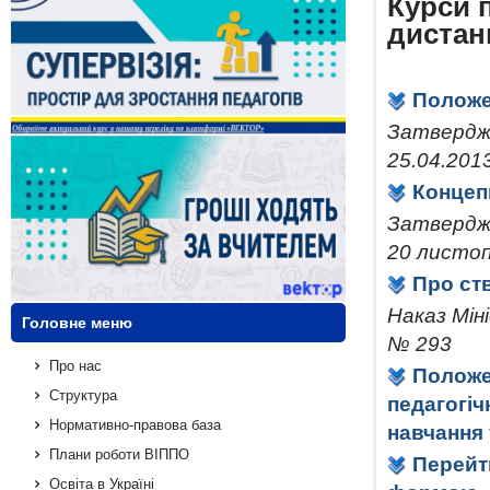
Курси 
дистан
Положе
Затвердже
25.04.201
Концепц
Затвердже
20 листоп
Про ст
Наказ Міні
Головне меню
№ 293
Про нас
Положе
Структура
педагогі
Нормативно-правова база
навчання
Плани роботи ВІППО
Перейт
Освіта в Україні