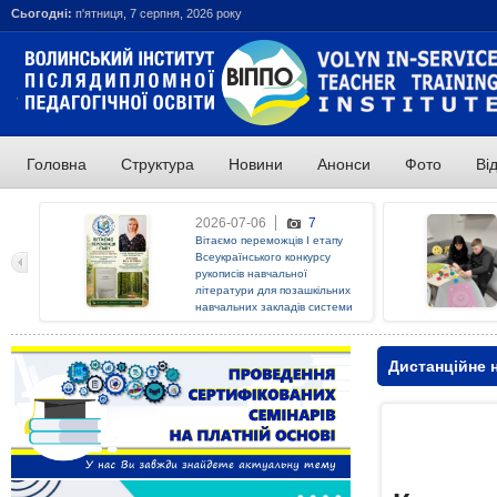
Сьогодні:
п'ятниця, 7 серпня, 2026 року
Головна
Структура
Новини
Анонси
Фото
Ві
ОСТАННІ НОВИНИ:
2026-07-06
7
Вітаємо переможців І етапу
Всеукраїнського конкурсу
рукописів навчальної
літератури для позашкільних
навчальних закладів системи
освіти у 2026 році!
Дистанційне 