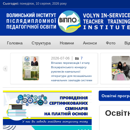
Сьогодні:
понеділок, 10 серпня, 2026 року
Головна
Структура
Новини
Анонси
Фото
Ві
ОСТАННІ НОВИНИ:
2026-07-06
7
Вітаємо переможців І етапу
Всеукраїнського конкурсу
рукописів навчальної
літератури для позашкільних
навчальних закладів системи
освіти у 2026 році!
Освітні прогр
Освіт