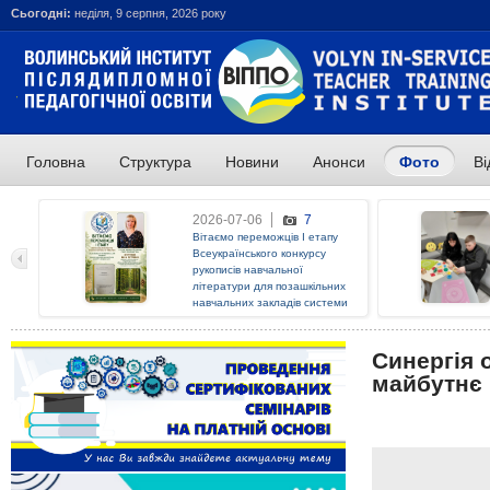
Сьогодні:
неділя, 9 серпня, 2026 року
Головна
Структура
Новини
Анонси
Фото
Ві
ОСТАННІ НОВИНИ:
2026-07-06
7
Вітаємо переможців І етапу
Всеукраїнського конкурсу
рукописів навчальної
літератури для позашкільних
навчальних закладів системи
освіти у 2026 році!
Синергія 
майбутнє п